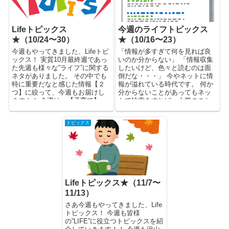
Lifeトピックス
今週のライフトピックス
★（10/24〜30）
★（10/16〜23）
今週もやってきました、Lifeトピ
「情報が多すぎて何を見れば良
ックス！ 実質10月最終週であっ
いのか分からない」 「情報収集
た先週も様々な”ライフ”に関する
したいけど、色々と読むのは面
ネタがありました。 その中でも
倒だな・・・」 今やネットに情
特に重要だなと感じた情報【２
報が溢れている時代です。 何か
つ】に絞って、今週もお届けし
分からないことがあってもネッ
ます！！ 今週は、【子育て】...
トで検索をすれば、大概のこと
は解決...
トピックス
Lifeトピックス★（11/7〜
11/13）
さあ今週もやってきました、Life
トピックス！ 今週も皆様
の”LIFE”に役立つトピックスを紹