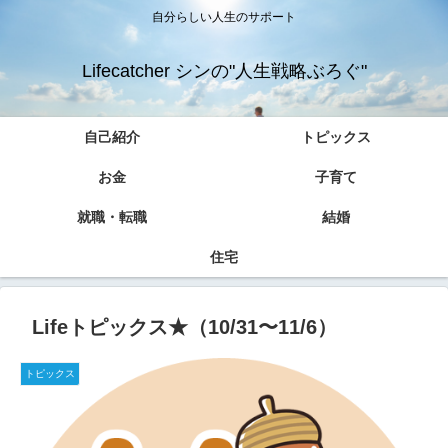
自分らしい人生のサポート
Lifecatcher シンの"人生戦略ぶろぐ"
自己紹介
トピックス
お金
子育て
就職・転職
結婚
住宅
Lifeトピックス★（10/31〜11/6）
トピックス